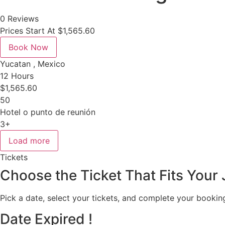
0 Reviews
Prices Start At
$
1,565.60
Book Now
Yucatan , Mexico
12 Hours
$
1,565.60
50
Hotel o punto de reunión
3+
Load more
Tickets
Choose the Ticket That Fits Your
Pick a date, select your tickets, and complete your booking
Date Expired !